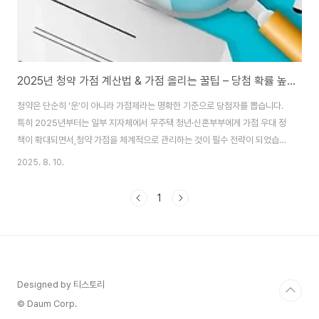
2025년 청약 가점 계산법 & 가점 올리는 꿀팁 – 당첨 확률 높이는 전략
청약은 단순히 ‘운’이 아니라 가점제라는 명확한 기준으로 당첨자를 뽑습니다.
특히 2025년부터는 일부 지자체에서 무주택 청년·신혼부부에게 가점 우대 정
책이 확대되면서,청약 가점을 체계적으로 관리하는 것이 필수 전략이 되었습니
다.이 글에서는 청약 가점 계산법을 단계별로 설명하고,가점을 빠르게 올릴 수
2025. 8. 10.
있는 실제 팁과 금융 전략까지 정리합니다.청년·2030세대라면 지금부터라도
준비해 두면10년 뒤 내 집 마련 경쟁에서 확실히 앞서갈 수 있습니다. 1. 청약
1
가점제 기본 구조 (2025 기준)청약 가점은 총 84점 만점이며, 아래 세 가지
항목으로 구성됩니다.항목최대 점수산정 기준무주택 기간32점만 30세 또는
혼인신고일 중 빠른 날부터 산정부양가족 수35점배우자, 자녀, 부모·형제 등
동일 세대 주민등록 기..
Designed by 티스토리
© Daum Corp.