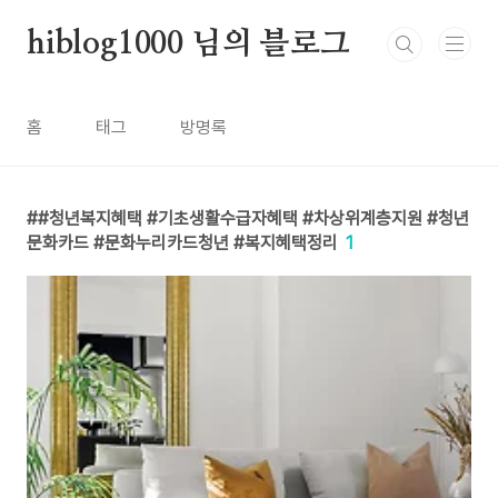
본문 바로가기
hiblog1000 님의 블로그
홈
태그
방명록
#청년복지혜택 #기초생활수급자혜택 #차상위계층지원 #청년
문화카드 #문화누리카드청년 #복지혜택정리
1