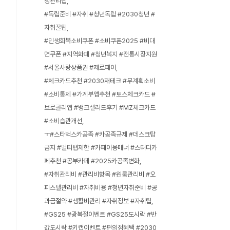
정관리팁
#독립준비 #자취 #청년독립 #2030청년 #
자취꿀팁
#민생회복소비쿠폰 #소비쿠폰2025 #비대
면쿠폰 #지역화폐 #청년복지 #전통시장지원
#서울사랑상품권 #제로페이
#체크카드추천 #2030재테크 #무계획소비
#소비통제 #가계부앱추천 #토스체크카드 #
브로콜리앱 #뱅크샐러드후기 #MZ체크카드
#소비습관개선
ㅜ#스타벅스카공족 #카공족규제 #데스크탑
금지 #멀티탭제한 #카페이용매너 #스터디카
페추천 #공부카페 #2025카공족변화
#자취관리비 #관리비항목 #원룸관리비 #오
피스텔관리비 #자취비용 #청년자취준비 #공
과금절약 #생활비관리 #자취정보 #자취팁
#GS25 #광복절이벤트 #GS25도시락 #반
값도시락 #키캡이벤트 #편의점혜택 #2030