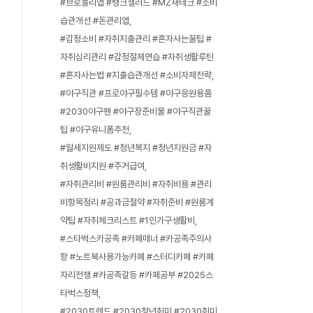
#브로콜리앱 #뱅크샐러드 #MZ재테크 #소비
습관개선 #돈관리앱
#감정소비 #자취지출관리 #혼자사는꿀팁 #
자취심리관리 #감정절제연습 #자취생활루틴
#혼자사는법 #지출습관개선 #소비자제전략
#야구직관 #프로야구필수템 #야구응원용품
#2030야구팬 #야구장준비물 #야구직관꿀
팁 #야구유니폼추천
#월세지원제도 #청년복지 #청년지원금 #자
취생활비지원 #주거급여
#자취관리비 #원룸관리비 #자취비용 #관리
비항목정리 #공과금절약 #자취준비 #원룸계
약팁 #자취체크리스트 #1인가구생활비
#스타벅스카공족 #카페매너 #카공족주의사
항 #노트북사용가능카페 #스터디카페 #카페
자리전쟁 #카공족갈등 #카페공부 #2025스
타벅스정책
#2030트렌드 #2030청년취미 #2030취미