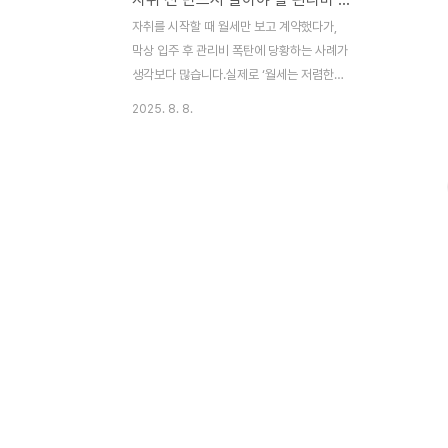
자취를 시작할 때 월세만 보고 계약했다가,
막상 입주 후 관리비 폭탄에 당황하는 사례가
생각보다 많습니다.실제로 ‘월세는 저렴한데
총 지출이 많다’는 사람들의 대부분은 관리비
2025. 8. 8.
항목을 제대로 이해하지 못한 상태로 입주했
기 때문입니다.관리비는 단순히 ‘건물 청소
비’가 아니라, 전기·수도·난방·승강기·공용인
터넷 등 다양한 항목이 포함되며,집마다, 건
물마다 다르게 책정되기 때문에 사전에 비교
가 꼭 필요합니다.이 글에서는 자취 전 꼭 확
인해야 할 관리비 항목별 구성과 주의할 점,
그리고 비용 절약 팁까지 정리해드립니다.당
신의 관리비、 지금 너무 많이 내고 있지는
않나요 1. 자취방 관리비란? 꼭 내야 하나요?
관리비는 건물주 또는 관리업체가 매달 청구
하는 ‘공동시설 유지비’ + 일부 공과금 포함
항목이에요.보통..