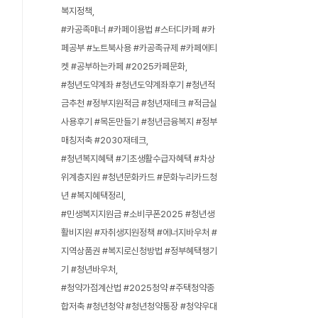
복지정책
#카공족매너 #카페이용법 #스터디카페 #카
페공부 #노트북사용 #카공족규제 #카페에티
켓 #공부하는카페 #2025카페문화
#청년도약계좌 #청년도약계좌후기 #청년적
금추천 #정부지원적금 #청년재테크 #적금실
사용후기 #목돈만들기 #청년금융복지 #정부
매칭저축 #2030재테크
#청년복지혜택 #기초생활수급자혜택 #차상
위계층지원 #청년문화카드 #문화누리카드청
년 #복지혜택정리
#민생복지지원금 #소비쿠폰2025 #청년생
활비지원 #자취생지원정책 #에너지바우처 #
지역상품권 #복지로신청방법 #정부혜택챙기
기 #청년바우처
#청약가점계산법 #2025청약 #주택청약종
합저축 #청년청약 #청년청약통장 #청약우대