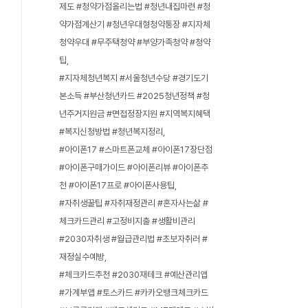
제도 #청약가점올리는법 #청년내집마련 #청
약가점계산기 #청년우대형청약통장 #지자체
청약우대 #무주택청약 #부양가족청약 #청약
팁
#지자체청년복지 #서울청년수당 #경기도기
본소득 #부산청년카드 #2025청년정책 #청
년주거지원금 #면접정장지원 #지역복지혜택
#복지신청방법 #청년복지정리
#아이폰17 #스마트폰교체 #아이폰17장단점
#아이폰구매가이드 #아이폰리뷰 #아이폰추
천 #아이폰17프로 #아이폰사용팁
#자취생꿀팁 #자취재정관리 #혼자사는삶 #
체크카드관리 #고정비지출 #생활비관리
#2030자취생 #월급관리법 #초보자취러 #
재정실수예방
#체크카드추천 #2030재테크 #예산관리앱
#가계부앱 #토스카드 #카카오뱅크체크카드