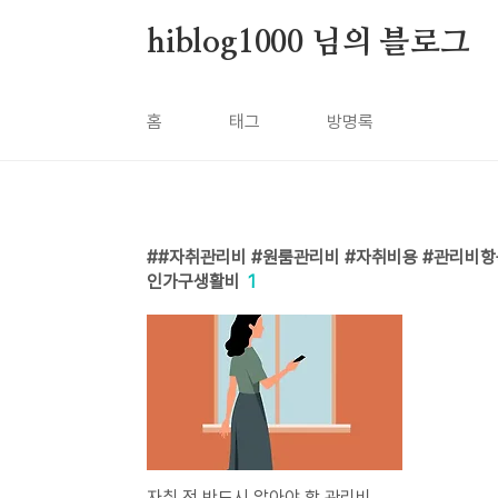
본문 바로가기
hiblog1000 님의 블로그
홈
태그
방명록
#자취관리비 #원룸관리비 #자취비용 #관리비항
인가구생활비
1
자취 전 반드시 알아야 할 관리비 항목 정리 – 예산 초과 막는 꿀팁