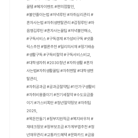
꿀템 #혜자이벤트 #편의점할인
#불안줄이는법 #저녁루틴 #자취심리관리 #
혼자사는법 #자취생멘탈관리 #감정루틴 #마
음챙김루틴 #혼자사는꿀팁 #저녁불안해소
#구독서비스 #구독경제 #가성비구독 #넷플
릭스추천 #멜론추천 #밀리의서재 #정기배송
#생활구독 #구독비절약 #구독서비스비교
#대학생자취 #2030청년 #자취생활 #혼자
사는법#자취생활꿀팁 #자취멘탈 #대학생멘
탈관리
#자취공과금 #공과금절약팁 #1인가구생활비
#자취비용줄이기 #전기세절약 #수도요금줄
이기 #가스비폭탄 #청년절약정보 #자취팁
2025
#목돈만들기 #정부지원적금 #복지바우처 #
재테크정보 #정부보조금 #가계부앱추천 #청
년재무관리 #교통카드혜택 #문화카드 #금융