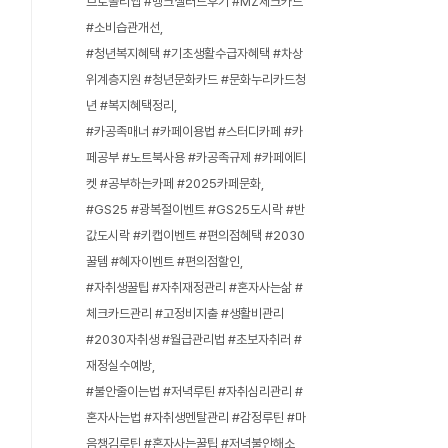
브로콜리앱 #뱅크샐러드후기 #MZ체크카드
#소비습관개선
#청년복지혜택 #기초생활수급자혜택 #차상
위계층지원 #청년문화카드 #문화누리카드청
년 #복지혜택정리
#카공족매너 #카페이용법 #스터디카페 #카
페공부 #노트북사용 #카공족규제 #카페에티
켓 #공부하는카페 #2025카페문화
#GS25 #광복절이벤트 #GS25도시락 #반
값도시락 #키캡이벤트 #편의점혜택 #2030
꿀템 #혜자이벤트 #편의점할인
#자취생꿀팁 #자취재정관리 #혼자사는삶 #
체크카드관리 #고정비지출 #생활비관리
#2030자취생 #월급관리법 #초보자취러 #
재정실수예방
#불안줄이는법 #저녁루틴 #자취심리관리 #
혼자사는법 #자취생멘탈관리 #감정루틴 #마
음챙김루틴 #혼자사는꿀팁 #저녁불안해소