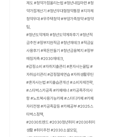
제도 #청약가점올리는법 #청년내집마련 #청
약가점계산기 #청년우대형청약통장 #지자체
청약우대 #무주택청약 #부양가족청약 #청약
팁
#청년도약계좌 #청년도약계좌후기 #청년적
금추천 #정부지원적금 #청년재테크 #적금실
사용후기 #목돈만들기 #청년금융복지 #정부
매칭저축 #2030재테크
#감정소비 #자취지출관리 #혼자사는꿀팁 #
자취심리관리 #감정절제연습 #자취생활루틴
#혼자사는법 #지출습관개선 #소비자제전략
#스타벅스카공족 #카페매너 #카공족주의사
항 #노트북사용가능카페 #스터디카페 #카페
자리전쟁 #카공족갈등 #카페공부 #2025스
타벅스정책
#2030트렌드 #2030청년취미 #2030취미
생활 #취미추천 #2030소셜모임