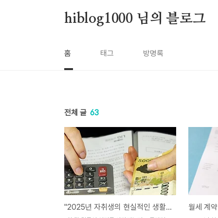
본문 바로가기
hiblog1000 님의 블로그
홈
태그
방명록
전체 글
63
"2025년 자취생의 현실적인 생활비 구성과 절약 전략"