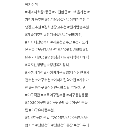
복지정책
#에너지효율1등급 #가전환급 #고효율가전 #
가전제품추천 #전기요금절약 #에어컨추천 #
냉장고추천 #김치냉장고추천 #전기밥솥추천
#제습기추천 #전기세절약 #가성비가전
#지자체청년복지 #서울청년수당 #경기도기
본소득 #부산청년카드 #2025청년정책 #청
년주거지원금 #면접정장지원 #지역복지혜택
#복지신청방법 #청년복지정리
#가성비가전 #가성비가구 #30대직장인 #가
전추천 #가구추천 #에너지절약가전 #자취가
전 #원룸가구 #직장인생활꿀팁 #가성비템
#야구직관 #프로야구필수템 #야구응원용품
#2030야구팬 #야구장준비물 #야구직관꿀
팁 #야구유니폼추천
#청약가점계산법 #2025청약 #주택청약종
합저축 #청년청약 #청년청약통장 #청약우대