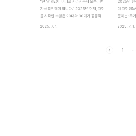
“한 달 월급이 어디로 사라지는지 모른다면
2025년 현
지금 확인해야 합니다.” 2025년 현재, 자취
대 자취생들
를 시작한 수많은 20대와 30대가 공통적으
문제는 ‘주거
로 겪는 문제 중 하나는 "생활비가 생각보다
과정은 단순
2025. 7. 1.
2025. 7. 1.
너무 많이 든다" 점입니다. 월세, 공과금, 식
면 되는 간단
비, 교통비, 통신비, 생활용품 구입 등... 분명
과정에서 무심
히 절약한다고 생각했는데도 월말이면 통장
예기치 못한
1
···
이 텅 비는 경험, 다들 해보셨을 겁니다. 특히
수 있습니다.
사회초년생이나 학생 신분으로 혼자 사는 경
고 결정해서는
우, 수입보다 지출이 빠르게 새어나가는 구조
보다 더 중요
는 더욱 심각합니다. 이 글에서는 실제 자취
포함된 항목’
생들의 생활비 구조를 기반으로 현실적인 월
하는 사람들
지출 항목을 분석하고, 불필요한 낭비 없이
산 중개사와
생활비를 똑똑하게 줄일 수 있는 전략 5가지
부등본, 특약
를 소개합니다. 무작정 아끼는 것이 아니라,
을 제대로 
효율적으로 줄이는 생활 설계법을 알려드릴
합니다. 이 
게요. ..
확인해야..