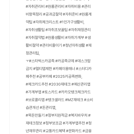
#자취관리비 #원룸관리비 #자취비용 #관리
비항목정리 #공과금절약 #자취준비 #원룸계
약팁 #자취체크리스트 #1인가구생활비
#자취생활팁 #자취초보꿀팁 #자취재정관리
#자취절약법 #원룸생활비 #자취가계부 #생
활비절약 #관리비줄이기 #청년자취생활 #재
정관리팁
ㅜ#스타벅스카공족 #카공족규제 #데스크탑
금지 #멀티탭제한 #카페이용매너 #스터디카
페추천 #공부카페 #2025카공족변화
#체크카드추천 #2030재테크 #예산관리앱
#가계부앱 #토스카드 #카카오뱅크체크카드
#브로콜리앱 #뱅크샐러드 #MZ재테크 #소비
습관개선 #돈관리앱
#목돈만들기 #정부지원적금 #복지바우처 #
재테크정보 #정부보조금 #가계부앱추천 #청
년재무관리 #교통카드혜택 #문화카드 #금융