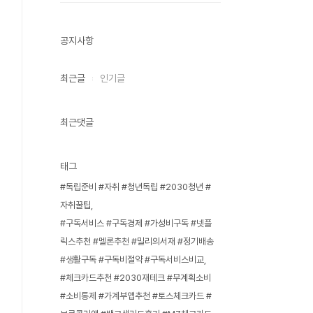
공지사항
최근글
인기글
최근댓글
태그
#독립준비 #자취 #청년독립 #2030청년 #
자취꿀팁
#구독서비스 #구독경제 #가성비구독 #넷플
릭스추천 #멜론추천 #밀리의서재 #정기배송
#생활구독 #구독비절약 #구독서비스비교
#체크카드추천 #2030재테크 #무계획소비
#소비통제 #가계부앱추천 #토스체크카드 #