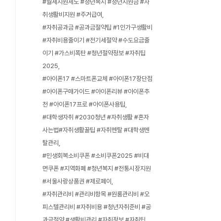
#월세지원제도 #청년복지 #청년지원금 #자
취생활비지원 #주거급여
#자취공과금 #공과금절약팁 #1인가구생활비
#자취비용줄이기 #전기세절약 #수도요금줄
이기 #가스비폭탄 #청년절약정보 #자취팁
2025
#아이폰17 #스마트폰교체 #아이폰17장단점
#아이폰구매가이드 #아이폰리뷰 #아이폰추
천 #아이폰17프로 #아이폰사용팁
#대학생자취 #2030청년 #자취생활 #혼자
사는법#자취생활꿀팁 #자취멘탈 #대학생멘
탈관리
#민생회복소비쿠폰 #소비쿠폰2025 #비대
면쿠폰 #지역화폐 #청년복지 #전통시장지원
#서울사랑상품권 #제로페이
#자취관리비 #관리비항목 #원룸관리비 #오
피스텔관리비 #자취비용 #청년자취준비 #공
과금절약 #생활비관리 #자취정보 #자취팁