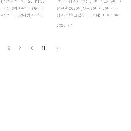
재, 독립을 준비하는 20대와 30
"처음 독립을 준비하는 당신이 반드시 알아야
이 가장 많이 마주하는 현실적인
할 현실"2025년, 많은 20대와 30대가 독
 계약’입니다. 월세 방을 구하는
립을 선택하고 있습니다. 자취는 더 이상 특
히 부동산 앱을 통해 매물만 고르
정한 상황에서만 일어나는 선택이 아닙니다.
2025. 7. 1.
한 일이 아닙니다. 오히려 계약
대학 입학, 취업, 혹은 개인적인 이유로 부모
코 넘긴 부분 하나가 몇 달 뒤
의 집을 떠나 자신만의 공간을 갖고자 하는
 분쟁이나 금전적 손실로 이어질
사람들이 매년 증가하고 있죠. 하지만 막상
8
9
10
11
 월세 계약은 단순히 금액만 보
독립을 준비하다 보면 예상보다 훨씬 복잡하
 안 됩니다. 방의 위치나 가격
고 현실적인 문제들이 하나둘 드러납니다. 첫
한 건 ‘법적 안전성’과 ‘계약서에
번째로 마주하게 되는 건 ‘집’입니다. 단순히
입니다. 특히 자취를 처음 시작
“월세 얼마까지 가능할까?”만 고민해서는 부
은 용어의 생소함으로 인해 부동
족합니다. 입지, 구조, 건물 연식, 중개사 선
의 대화에서 혼란을 느끼고, 등기
택, 집주인의 성향까지 모두 따져야 하는 현
 조항, 관리비 항목 등의 중요성
실이 기다리고 있습니다. 특히 서울이나 수도
파악하지 못한 채 서명을 하기도
권에서 집을 구하려는 사람이라면 더욱 그렇
글에서는 월세 계약 전에 반드시
습니다. 인기 있는 지역은 좋은 매물이 하루
만에 사라지..