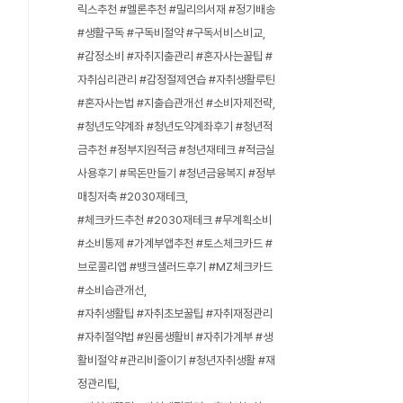
릭스추천 #멜론추천 #밀리의서재 #정기배송
#생활구독 #구독비절약 #구독서비스비교
#감정소비 #자취지출관리 #혼자사는꿀팁 #
자취심리관리 #감정절제연습 #자취생활루틴
#혼자사는법 #지출습관개선 #소비자제전략
#청년도약계좌 #청년도약계좌후기 #청년적
금추천 #정부지원적금 #청년재테크 #적금실
사용후기 #목돈만들기 #청년금융복지 #정부
매칭저축 #2030재테크
#체크카드추천 #2030재테크 #무계획소비
#소비통제 #가계부앱추천 #토스체크카드 #
브로콜리앱 #뱅크샐러드후기 #MZ체크카드
#소비습관개선
#자취생활팁 #자취초보꿀팁 #자취재정관리
#자취절약법 #원룸생활비 #자취가계부 #생
활비절약 #관리비줄이기 #청년자취생활 #재
정관리팁