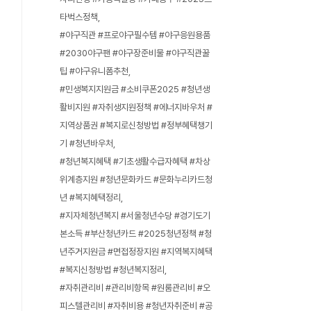
타벅스정책
#야구직관 #프로야구필수템 #야구응원용품
#2030야구팬 #야구장준비물 #야구직관꿀
팁 #야구유니폼추천
#민생복지지원금 #소비쿠폰2025 #청년생
활비지원 #자취생지원정책 #에너지바우처 #
지역상품권 #복지로신청방법 #정부혜택챙기
기 #청년바우처
#청년복지혜택 #기초생활수급자혜택 #차상
위계층지원 #청년문화카드 #문화누리카드청
년 #복지혜택정리
#지자체청년복지 #서울청년수당 #경기도기
본소득 #부산청년카드 #2025청년정책 #청
년주거지원금 #면접정장지원 #지역복지혜택
#복지신청방법 #청년복지정리
#자취관리비 #관리비항목 #원룸관리비 #오
피스텔관리비 #자취비용 #청년자취준비 #공