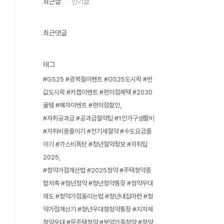
최근글
인기글
최근댓글
태그
#GS25 #광복절이벤트 #GS25도시락 #반
값도시락 #키캡이벤트 #편의점혜택 #2030
꿀템 #혜자이벤트 #편의점할인
#자취공과금 #공과금절약팁 #1인가구생활비
#자취비용줄이기 #전기세절약 #수도요금줄
이기 #가스비폭탄 #청년절약정보 #자취팁
2025
#청약가점계산법 #2025청약 #주택청약종
합저축 #청년청약 #청년청약통장 #청약우대
제도 #청약가점올리는법 #청년내집마련 #청
약가점계산기 #청년우대형청약통장 #지자체
청약우대 #무주택청약 #부양가족청약 #청약