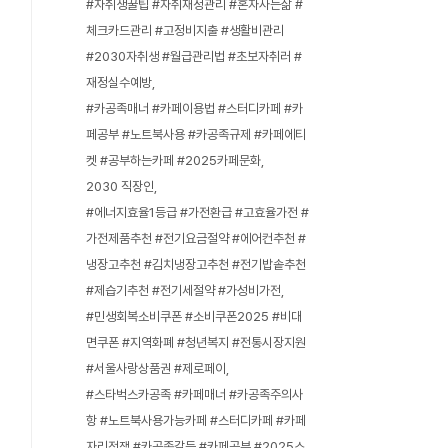
#자취생꿀팁 #자취재정관리 #혼자사는삶 #
체크카드관리 #고정비지출 #생활비관리
#2030자취생 #월급관리법 #초보자취러 #
재정실수예방
#카공족매너 #카페이용법 #스터디카페 #카
페공부 #노트북사용 #카공족규제 #카페에티
켓 #공부하는카페 #2025카페문화
2030 직장인
#에너지효율1등급 #가전환급 #고효율가전 #
가전제품추천 #전기요금절약 #에어컨추천 #
냉장고추천 #김치냉장고추천 #전기밥솥추천
#제습기추천 #전기세절약 #가성비가전
#민생회복소비쿠폰 #소비쿠폰2025 #비대
면쿠폰 #지역화폐 #청년복지 #전통시장지원
#서울사랑상품권 #제로페이
#스타벅스카공족 #카페매너 #카공족주의사
항 #노트북사용가능카페 #스터디카페 #카페
자리전쟁 #카공족갈등 #카페공부 #2025스