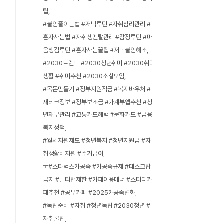
팁
#불안줄이는법 #저녁루틴 #자취심리관리 #
혼자사는법 #자취생멘탈관리 #감정루틴 #마
음챙김루틴 #혼자사는꿀팁 #저녁불안해소
#2030트렌드 #2030청년취미 #2030취미
생활 #취미추천 #2030소셜모임
#목돈만들기 #정부지원적금 #복지바우처 #
재테크정보 #정부보조금 #가계부앱추천 #청
년재무관리 #교통카드혜택 #문화카드 #금융
복지정책
#월세지원제도 #청년복지 #청년지원금 #자
취생활비지원 #주거급여
ㅜ#스타벅스카공족 #카공족규제 #데스크탑
금지 #멀티탭제한 #카페이용매너 #스터디카
페추천 #공부카페 #2025카공족변화
#독립준비 #자취 #청년독립 #2030청년 #
자취꿀팁