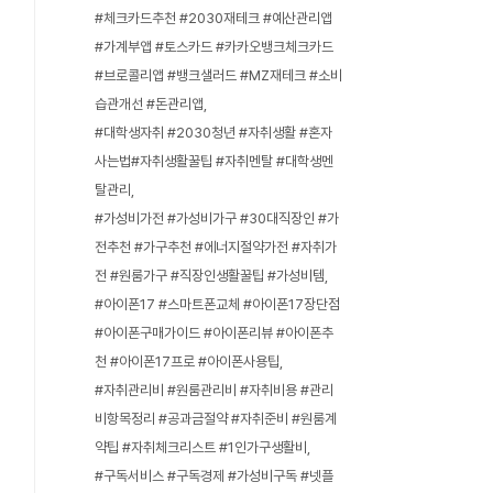
#체크카드추천 #2030재테크 #예산관리앱
#가계부앱 #토스카드 #카카오뱅크체크카드
#브로콜리앱 #뱅크샐러드 #MZ재테크 #소비
습관개선 #돈관리앱
#대학생자취 #2030청년 #자취생활 #혼자
사는법#자취생활꿀팁 #자취멘탈 #대학생멘
탈관리
#가성비가전 #가성비가구 #30대직장인 #가
전추천 #가구추천 #에너지절약가전 #자취가
전 #원룸가구 #직장인생활꿀팁 #가성비템
#아이폰17 #스마트폰교체 #아이폰17장단점
#아이폰구매가이드 #아이폰리뷰 #아이폰추
천 #아이폰17프로 #아이폰사용팁
#자취관리비 #원룸관리비 #자취비용 #관리
비항목정리 #공과금절약 #자취준비 #원룸계
약팁 #자취체크리스트 #1인가구생활비
#구독서비스 #구독경제 #가성비구독 #넷플